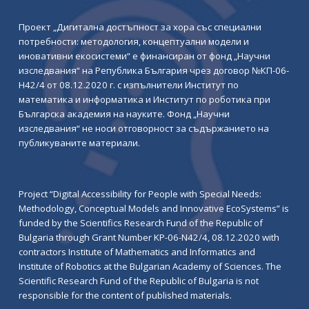
Проект „Дигитална достъпност за хора със специални
потребности: методология, концептуални модели и
иновативни екосистеми“ е финансиран от фонд „Научни
изследвания“ на Република България чрез договор №КП-06-
Н42/4 от 08.12.2020 г. с изпълнители Институт по
математика и информатика и Институт по роботика при
Българска академия на науките. Фонд „Научни
изследвания“ не носи отговорност за съдържанието на
публикуваните материали.
Project “Digital Accessibility for People with Special Needs:
Methodology, Conceptual Models and Innovative EcoSystems” is
funded by the Scientifics Research Fund of the Republic of
Bulgaria through Grant Number KP-06-N42/4, 08.12.2020 with
contractors Institute of Mathematics and Informatics and
Institute of Robotics at the Bulgarian Academy of Sciences. The
Scientific Research Fund of the Republic of Bulgaria is not
responsible for the content of published materials.