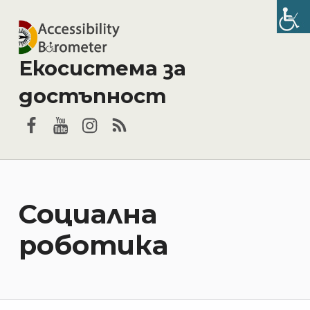
Екосистема за
достъпност
Facebook
YouTube
Instagram
RSS
Социална
роботика