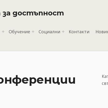
 за достъпност
я
Обучение
Социални
Контакти
Нови
онференции
Ка
св