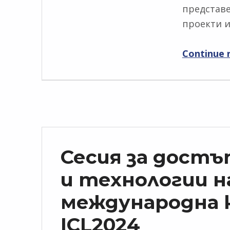
представе
проекти 
Continue 
Сесия за достъ
и технологии н
международна 
ICL2024