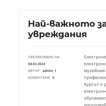
Най-важното за
увреждания
Електроне
ПУБЛИКУВАНО НА:
електронн
04.02.2024
музейния 
АВТОР:
admin_1
професион
КОМЕНТАРИ:
0
Курсът е 
електронн
обучаемит
използвай