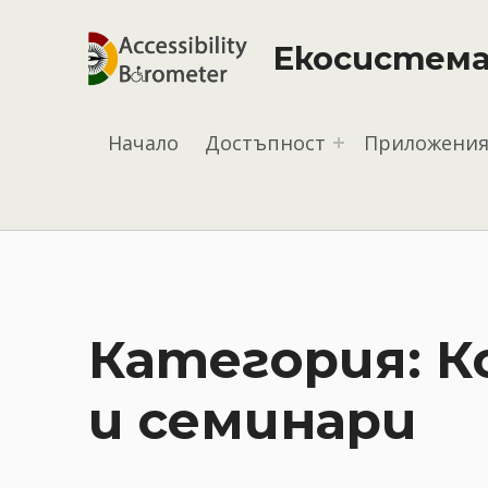
Екосистема
Начало
Достъпност
Приложени
Категория:
К
и семинари