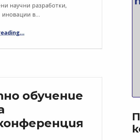
ни научни разработки,
и иновации в…
“Конференция за иновативно STEM образование”
reading
…
пно обучение
а
П
конференция
к