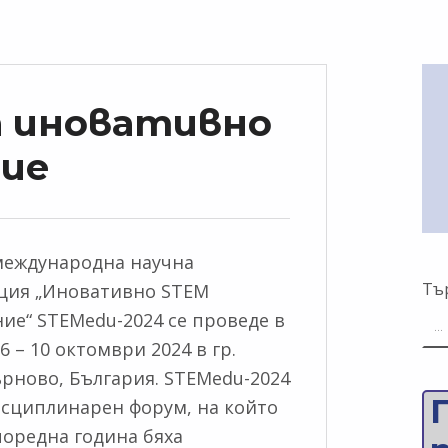
а иновативно
ние
международна научна
Тъ
ция „Иновативно STEM
ие“ STEMedu-2024 се проведе в
6 – 10 октомври 2024 в гр.
рново, България. STEMedu-2024
сциплинарeн форум, на който
поредна година бяха