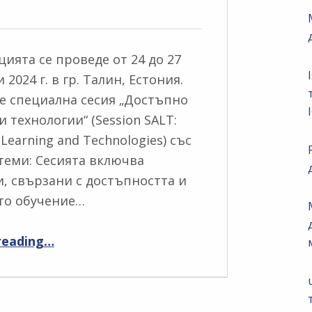
ията се проведе от 24 до 27
2024 г. в гр. Талин, Естония.
е специална сесия „Достъпно
и технологии“ (Session SALT:
 Learning and Technologies) със
теми: Сесията включва
, свързани с достъпността и
то обучение…
“Сесия за достъпно обучение и технологии на международна конференция ICL2024”
reading
…