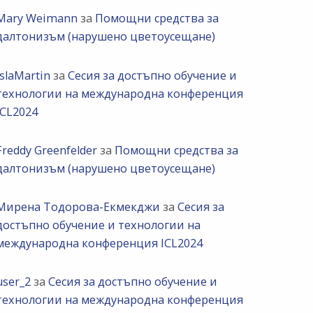
Mary Weimann
за
Помощни средства за
далтонизъм (нарушено цветоусещане)
IslaMartin
за
Сесия за достъпно обучение и
технологии на международна конференция
ICL2024
Freddy Greenfelder
за
Помощни средства за
далтонизъм (нарушено цветоусещане)
Мирена Тодорова-Екмекджи
за
Сесия за
достъпно обучение и технологии на
международна конференция ICL2024
user_2
за
Сесия за достъпно обучение и
технологии на международна конференция