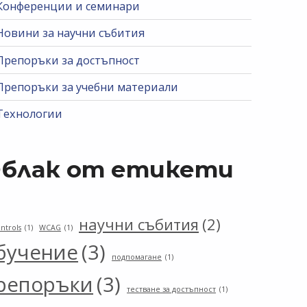
Конференции и семинари
Новини за научни събития
Препоръки за достъпност
Препоръки за учебни материали
Технологии
блак от етикети
научни събития
(2)
ntrols
(1)
WCAG
(1)
бучение
(3)
подпомагане
(1)
репоръки
(3)
тестване за достъпност
(1)