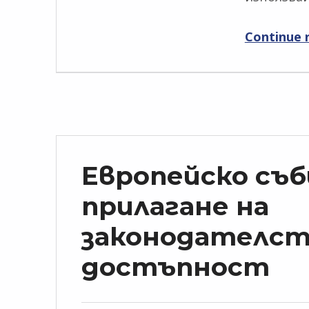
Continue 
Европейско съб
прилагане на
законодателст
достъпност