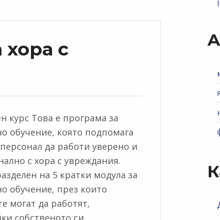
А
 хора с
н курс Това е програма за
о обучение, която подпомага
персонал да работи уверено и
ално с хора с увреждания.
К
разделен на 5 кратки модула за
о обучение, през които
е могат да работят,
ки собственото си…