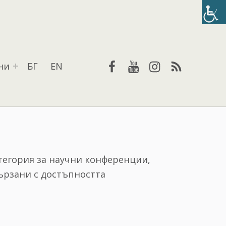
Facebook
YouTube
Instagram
RSS
ни
БГ
EN
тегория за научни конференции,
ързани с достъпността