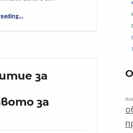
“Най-важното за хора с увреждания”
reading
…
О
итие за
вото за
UI co
о
п