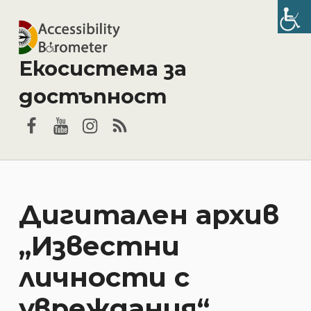
Екосистема за
достъпност
Facebook
YouTube
Instagram
RSS
Дигитален архив
„Известни
личности с
увреждания“