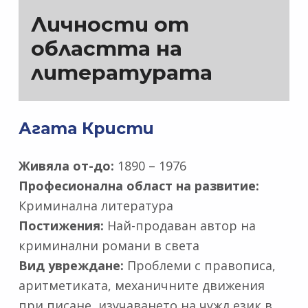
Личности от
областта на
литературата
Агата Кристи
Живяла от-до:
1890 – 1976
Професионална област на развитие:
Криминална литература
Постижения:
Най-продаван автор на
криминални романи в света
Вид увреждане:
Проблеми с правописа,
аритметиката, механичните движения
при писане, изучаването на чужд език в