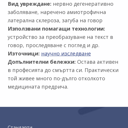
Вид увреждане:
нервно дегенеративно
заболяване, наречено амиотрофична
латерална склероза, загуба на говор
Използвани помагащи технологии:
устройство за преобразуване на текст в
говор, проследяване с поглед и др.
Източници:
научно изследване
Допълнителни бележки:
Остава активен
в професията до смъртта си. Практически
той живее много по-дълго отколкото
медицината предрича.
Skip back to main navigation
Стандарти