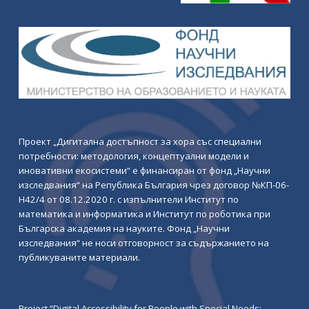
Проект „Дигитална достъпност за хора със специални
потребности: методология, концептуални модели и
иновативни екосистеми“ е финансиран от фонд „Научни
изследвания“ на Република България чрез договор №КП-06-
Н42/4 от 08.12.2020 г. с изпълнители Институт по
математика и информатика и Институт по роботика при
Българска академия на науките. Фонд „Научни
изследвания“ не носи отговорност за съдържанието на
публикуваните материали.
Project “Digital Accessibility for People with Special Needs: