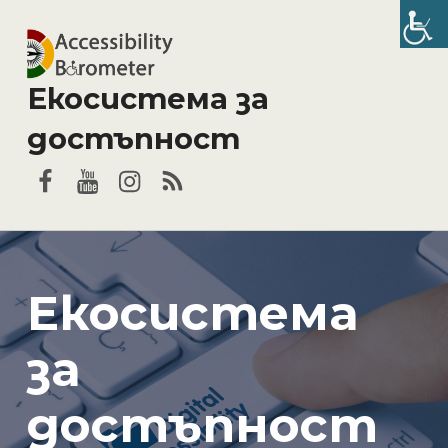
Екосистема за
достъпност
Facebook
YouTube
Instagram
RSS
Екосистема
за
достъпност