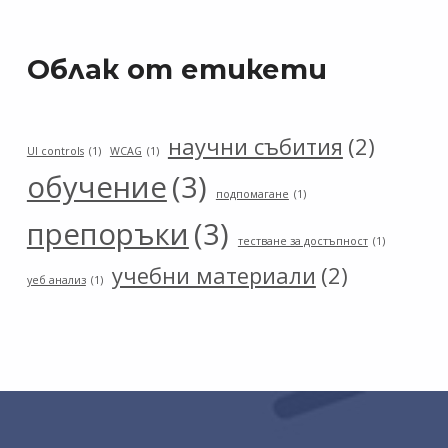
Облак от етикети
научни събития
(2)
UI controls
(1)
WCAG
(1)
обучение
(3)
подпомагане
(1)
препоръки
(3)
тестване за достъпност
(1)
учебни материали
(2)
уеб анализ
(1)