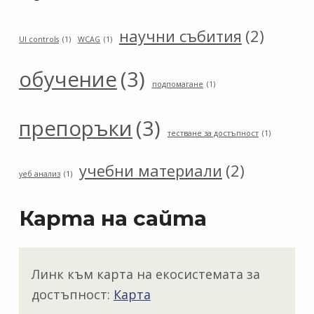
научни събития
(2)
UI controls
(1)
WCAG
(1)
обучение
(3)
подпомагане
(1)
препоръки
(3)
тестване за достъпност
(1)
учебни материали
(2)
уеб анализ
(1)
Карта на сайта
Линк към карта на екосистемата за
достъпност:
Карта