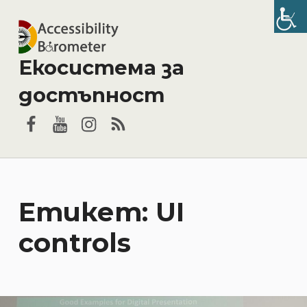
Екосистема за
достъпност
Facebook
YouTube
Instagram
RSS
Етикет:
UI
controls