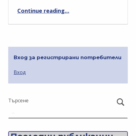
“Европейско събитие за прилагане на законодателството за достъпност”
Continue reading
…
Вход за регистрирани потребители
Вход
Търсене