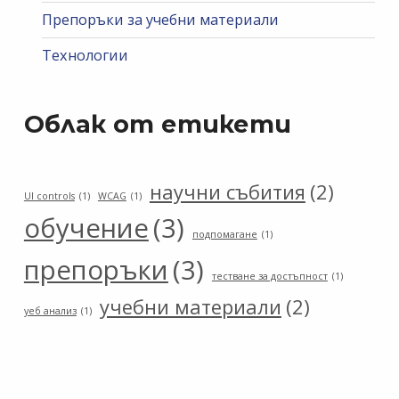
Препоръки за учебни материали
Технологии
Облак от етикети
научни събития
(2)
UI controls
(1)
WCAG
(1)
обучение
(3)
подпомагане
(1)
препоръки
(3)
тестване за достъпност
(1)
учебни материали
(2)
уеб анализ
(1)