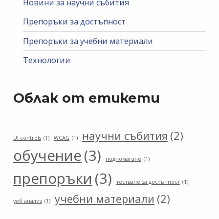
Новини за научни събития
Препоръки за достъпност
Препоръки за учебни материали
Технологии
Облак от етикети
научни събития
(2)
UI controls
(1)
WCAG
(1)
обучение
(3)
подпомагане
(1)
препоръки
(3)
тестване за достъпност
(1)
учебни материали
(2)
уеб анализ
(1)