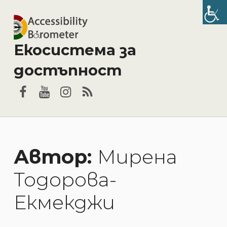
Екосистема за
достъпност
Facebook
YouTube
Instagram
RSS
Автор:
Мирена
Тодорова-
Екмекджи