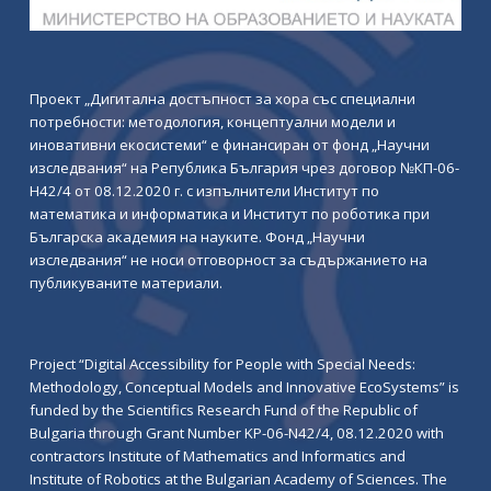
Проект „Дигитална достъпност за хора със специални
потребности: методология, концептуални модели и
иновативни екосистеми“ е финансиран от фонд „Научни
изследвания“ на Република България чрез договор №КП-06-
Н42/4 от 08.12.2020 г. с изпълнители Институт по
математика и информатика и Институт по роботика при
Българска академия на науките. Фонд „Научни
изследвания“ не носи отговорност за съдържанието на
публикуваните материали.
Project “Digital Accessibility for People with Special Needs:
Methodology, Conceptual Models and Innovative EcoSystems” is
funded by the Scientifics Research Fund of the Republic of
Bulgaria through Grant Number KP-06-N42/4, 08.12.2020 with
contractors Institute of Mathematics and Informatics and
Institute of Robotics at the Bulgarian Academy of Sciences. The