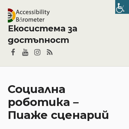
Екосистема за
достъпност
Facebook
YouTube
Instagram
RSS
Социална
роботика –
Пиаже сценарий