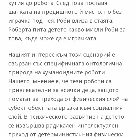
кутия до робота. След това поставя
шапката на предишното ѝ място, но без
играчка под нея. Роби влиза в стаята.
Роберта пита детето какво мисли Роби за
това, къде може да е играчката.
Нашият интерес към този сценарий е
свързан със специфичната онтологична
природа на хуманоидните роботи.
Нашето мнение е, че тези роботи са
привлекателни за всички деца, защото
помагат за прехода от физическия слой на
субект-обектната връзка към социалния
слой. В психическото развитие на детето
се извършва радикален интелектуален
преход от детерминистичния физически