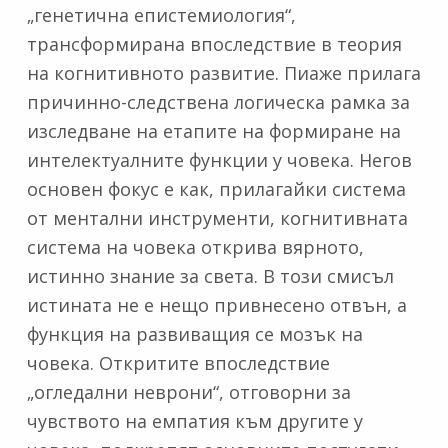
„генетична епистемиология“,
трансформирана впоследствие в теория
на когнитивното развитие. Пиаже прилага
причинно-следствена логическа рамка за
изследване на етапите на формиране на
интелектуалните функции у човека. Негов
основен фокус е как, прилагайки система
от ментални инструменти, когнитивната
система на човека открива вярното,
истинно знание за света. В този смисъл
истината не е нещо привнесено отвън, а
функция на развиващия се мозък на
човека. Откритите впоследствие
„огледални неврони“, отговорни за
чувството на емпатия към другите у