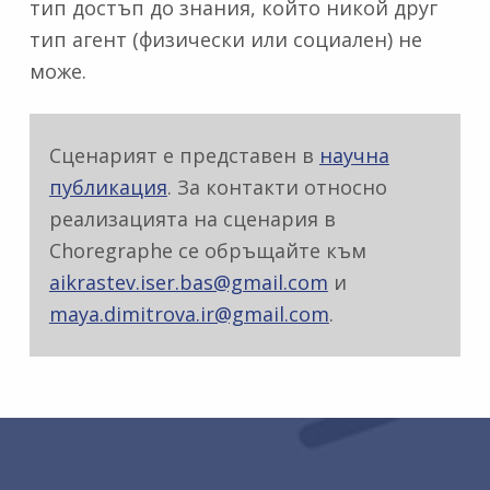
тип достъп до знания, който никой друг
тип агент (физически или социален) не
може.
Сценарият е представен в
научна
публикация
. За контакти относно
реализацията на сценария в
Choregraphe се обръщайте към
aikrastev.iser.bas@gmail.com
и
maya.dimitrova.ir@gmail.com
.
Skip back to main navigation