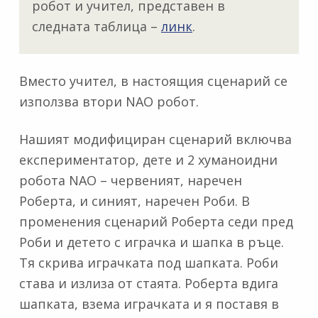
робот и учител, представен в
следната таблица –
линк
.
Вместо учител, в настоящия сценарий се
използва втори NAO робот.
Нашият модифициран сценарий включва
експериментатор, дете и 2 хуманоидни
робота NAO – червеният, наречен
Роберта, и синият, наречен Роби. В
променения сценарий Роберта седи пред
Роби и детето с играчка и шапка в ръце.
Тя скрива играчката под шапката. Роби
става и излиза от стаята. Роберта вдига
шапката, взема играчката и я поставя в