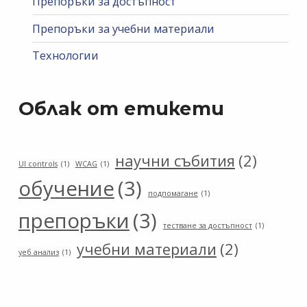
Препоръки за достъпност
Препоръки за учебни материали
Технологии
Облак от етикети
научни събития
(2)
UI controls
(1)
WCAG
(1)
обучение
(3)
подпомагане
(1)
препоръки
(3)
тестване за достъпност
(1)
учебни материали
(2)
уеб анализ
(1)