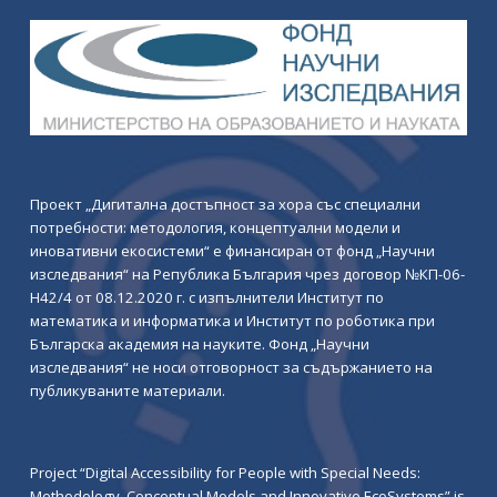
Проект „Дигитална достъпност за хора със специални
потребности: методология, концептуални модели и
иновативни екосистеми“ е финансиран от фонд „Научни
изследвания“ на Република България чрез договор №КП-06-
Н42/4 от 08.12.2020 г. с изпълнители Институт по
математика и информатика и Институт по роботика при
Българска академия на науките. Фонд „Научни
изследвания“ не носи отговорност за съдържанието на
публикуваните материали.
Project “Digital Accessibility for People with Special Needs:
Methodology, Conceptual Models and Innovative EcoSystems” is