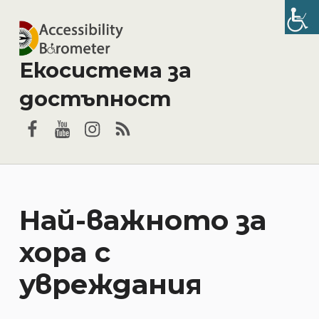
Екосистема за
достъпност
Facebook
YouTube
Instagram
RSS
Най-важното за
хора с
увреждания