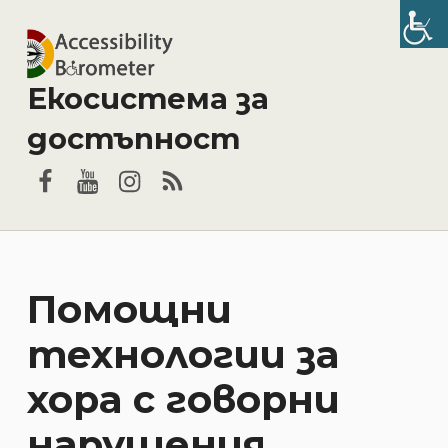
Екосистема за
достъпност
Facebook
YouTube
Instagram
RSS
Помощни
технологии за
хора с говорни
нарушения