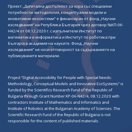
Проект „Дигитална достъпност за хора със специални
потребности: методология, концептуални модели и
иновативни екосистеми“ е финансиран от фонд „Научни
изследвания“ на Република България чрез договор №КП-06-
Н42/4 от 08.12.2020 г. с изпълнители Институт по
математика и информатика и Институт по роботика при
Българска академия на науките. Фонд „Научни
изследвания“ не носи отговорност за съдържанието на
публикуваните материали.
Project “Digital Accessibility for People with Special Needs:
Methodology, Conceptual Models and Innovative EcoSystems” is
funded by the Scientifics Research Fund of the Republic of
Bulgaria through Grant Number KP-06-N42/4, 08.12.2020 with
contractors Institute of Mathematics and Informatics and
Institute of Robotics at the Bulgarian Academy of Sciences. The
Scientific Research Fund of the Republic of Bulgaria is not
responsible for the content of published materials.