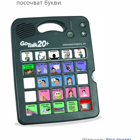
посочват букви.
Източник:
Bing Images